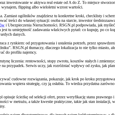
raz inwestowanie w aktywa real estate od A do Z. To miejsce stworzo
ynajem, flipping albo wieloletni wzrost wartości.
. Zamiast ogólników znajdziesz tu konkretne kroki, checklisty i schem
ować treści do własnej sytuacji: osoba na starcie, inwestor średnioza
rów
i Ubezpieczenia Nieruchomości. RSGN.pl podpowiada, jak myśleć o 
t tu umiejętność zadawania właściwych pytań: co kupuję, po co kupuję
twardych danych.
a z rynkiem: od przygotowania i ustalenia potrzeb, przez sprawdzenie
adniku”. RSGN.pl tłumaczy, dlaczego lokalizacja to nie tylko miasto, a
ać do profilu najemcy.
tynę liczenia: rentowności, stopy zwrotu, kosztów stałych i zmiennyc
e na przypadek. Serwis uczy, jak rozróżniać wpływy od zysku, jak pla
ecywać cudowne rozwiązania, pokazuje, jak krok po kroku przygotowa
sowania wspiera strategię, czy ją osłabia. To wiedza przydatna zarówno
pisuje ścieżkę od selekcji ofert, przez weryfikację stanu prawnego i
ści w metrażu, a także kwestie praktyczne, takie jak stan instalacji, 
jny.
ędzie najem długoterminowy, dla innych najem krótkoterminowy, a dla k