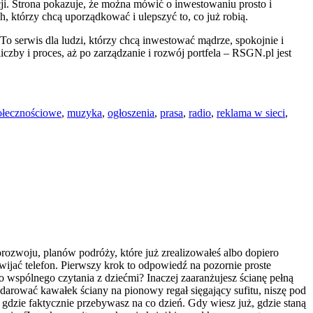
ji. Strona pokazuje, że można mówić o inwestowaniu prosto i
, którzy chcą uporządkować i ulepszyć to, co już robią.
o serwis dla ludzi, którzy chcą inwestować mądrze, spokojnie i
iczby i proces, aż po zarządzanie i rozwój portfela – RSGN.pl jest
ołecznościowe
,
muzyka
,
ogłoszenia
,
prasa
,
radio
,
reklama w sieci
,
rozwoju, planów podróży, które już zrealizowałeś albo dopiero
wijać telefon. Pierwszy krok to odpowiedź na pozornie proste
o wspólnego czytania z dziećmi? Inaczej zaaranżujesz ścianę pełną
darować kawałek ściany na pionowy regał sięgający sufitu, niszę pod
gdzie faktycznie przebywasz na co dzień. Gdy wiesz już, gdzie staną