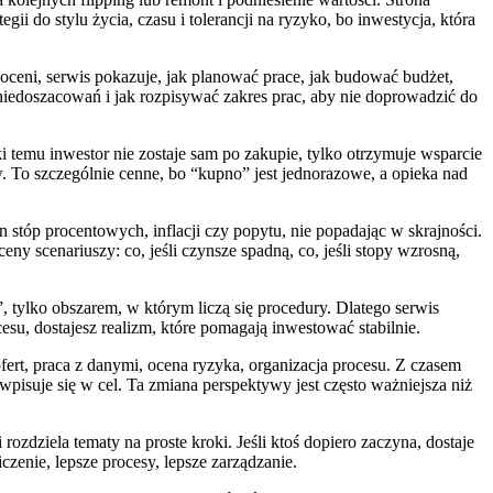
ii do stylu życia, czasu i tolerancji na ryzyko, bo inwestycja, która
oceni, serwis pokazuje, jak planować prace, jak budować budżet,
niedoszacowań i jak rozpisywać zakres prac, aby nie doprowadzić do
 temu inwestor nie zostaje sam po zakupie, tylko otrzymuje wsparcie
 To szczególnie cenne, bo “kupno” jest jednorazowe, a opieka nad
stóp procentowych, inflacji czy popytu, nie popadając w skrajności.
y scenariuszy: co, jeśli czynsze spadną, co, jeśli stopy wzrosną,
, tylko obszarem, w którym liczą się procedury. Dlatego serwis
su, dostajesz realizm, które pomagają inwestować stabilnie.
ofert, praca z danymi, ocena ryzyka, organizacja procesu. Z czasem
ć wpisuje się w cel. Ta zmiana perspektywy jest często ważniejsza niż
zdziela tematy na proste kroki. Jeśli ktoś dopiero zaczyna, dostaje
iczenie, lepsze procesy, lepsze zarządzanie.