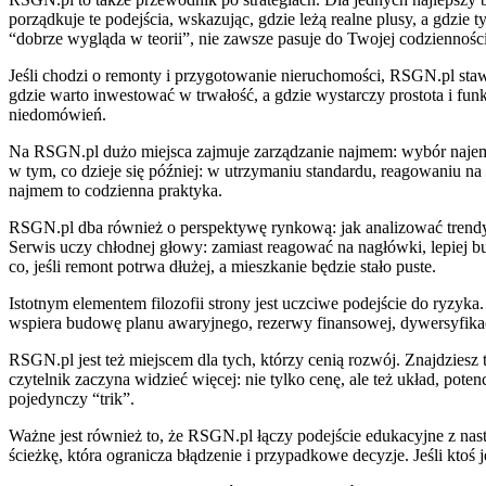
porządkuje te podejścia, wskazując, gdzie leżą realne plusy, a gdzie 
“dobrze wygląda w teorii”, nie zawsze pasuje do Twojej codzienności
Jeśli chodzi o remonty i przygotowanie nieruchomości, RSGN.pl stawi
gdzie warto inwestować w trwałość, a gdzie wystarczy prostota i fu
niedomówień.
Na RSGN.pl dużo miejsca zajmuje zarządzanie najmem: wybór najemcy,
w tym, co dzieje się później: w utrzymaniu standardu, reagowaniu n
najmem to codzienna praktyka.
RSGN.pl dba również o perspektywę rynkową: jak analizować trendy be
Serwis uczy chłodnej głowy: zamiast reagować na nagłówki, lepiej bud
co, jeśli remont potrwa dłużej, a mieszkanie będzie stało puste.
Istotnym elementem filozofii strony jest uczciwe podejście do ryzyk
wspiera budowę planu awaryjnego, rezerwy finansowej, dywersyfikacji
RSGN.pl jest też miejscem dla tych, którzy cenią rozwój. Znajdziesz t
czytelnik zaczyna widzieć więcej: nie tylko cenę, ale też układ, pote
pojedynczy “trik”.
Ważne jest również to, że RSGN.pl łączy podejście edukacyjne z nasta
ścieżkę, która ogranicza błądzenie i przypadkowe decyzje. Jeśli ktoś j