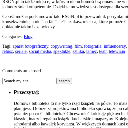
RSGN.pl to także miejsce, w którym nieruchomości są omawiane w spo
jednocześnie kompetentnie. Dzięki temu wiedza jest dostępna dla sze
Całość można podsumować tak: RSGN.pl to przewodnik po rynku nieruc
konsekwentnie, a nie “na fali”. Jeśli szukasz miejsca, które pomoże C
dokładnie takim bazą wiedzy.
Categories:
Blog
Tagi:
aparat fotograficzny
,
copywriting
,
film
,
fotografia
,
influencerzy
,
retusz
,
seriale
,
social media
,
spektakle
,
sztuka
,
taniec
,
teatr
,
telewizja
Comments are closed.
Przeczytaj:
Domowa biblioteka to nie tylko rząd książek na półce. To mał
planujesz. Dobrze zaprojektowana biblioteka sprawia, że po ca
pytanie: po co Ci biblioteka? Chcesz mieć kolekcję pięknych a
klasyki, inaczej regał na książki kucharskie i magazyny. Kol
schodami albo kawałek korytarza. W większych domach kusi oso