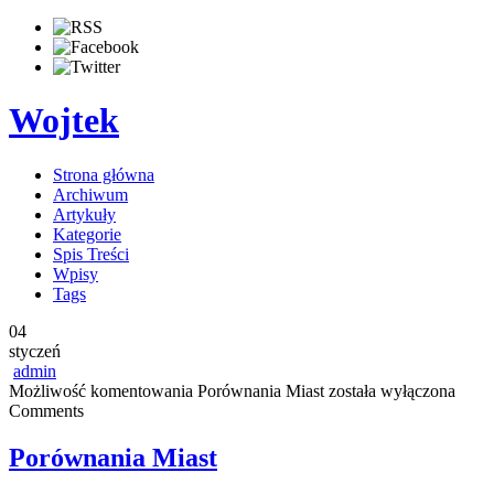
Wojtek
Strona główna
Archiwum
Artykuły
Kategorie
Spis Treści
Wpisy
Tags
04
styczeń
admin
Możliwość komentowania
Porównania Miast
została wyłączona
Comments
Porównania Miast