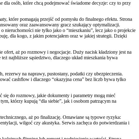
ne dla osób, które chcą podejmować świadome decyzje: czy to przy
aty, które pomagają przejść od pomysłu do finalnego efektu. Strona
awansowany oraz zaawansowany gracz szukający optymalizacji.
nieruchomości nie tylko jako o “mieszkaniu”, lecz jako o projekcie
, dla kogo, z jakim potencjałem oraz w jakiej strategii. Dzięki
 ofert, aż po rozmowy i negocjacje. Duży nacisk kładziony jest na
le też najbliższe sąsiedztwo, dlaczego układ mieszkania bywa
h, rezerwy na naprawy, pustostany, podatki czy ubezpieczenia.
nować cashflow i dlaczego “okazyjna cena” bez liczb bywa tylko
ć się do rozmowy, jakie dokumenty i parametry mogą mieć
 tym, którzy kupują “dla siebie”, jak i osobom patrzącym na
 technicznego, aż po finalizację. Omawiane są typowe ryzyka:
wentylacji, wilgoć czy akustyka. Serwis zachęca do potwierdzania i
olejnych flipping lub remont i podniesienie wartości. Strona