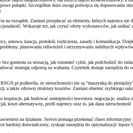
typowe pułapki. Szczególnie dużo uwagi poświęca się dopasowaniu strateg
.
a na rozsądek. Zamiast przepłacać za elementy, których najemca nie d
nkcjonalność. Wskazuje też, jak czytać oferty wykonawców, jak unikać 
 umowa, kaucja, protokół, rozliczenia, zasady i komunikacja. Dzięki
a problemy, planowaniu odświeżeń i utrzymywaniu stabilnych wpływów.
z gonienia za sensacją, jak rozumieć cykle, jak podchodzić do zmian 
ować strategię odporną na wahania. Czytelnik dostaje narzędzia do ocen
a. RSGN.pl podkreśla, że nieruchomości nie są “maszynką do pieniędzy”
, a także zdrowej struktury kosztów. Zamiast obietnic szybkiego sukce
u inspiracje, jak budować umiejętności inwestora: negocjacje, analiza 
ncjał, koszt alternatywny, profil najemcy oraz to, jak dana nieruchomoś
wieniem na działanie. Serwis pomaga przełamać chaos informacyjny i ro
est bardziej doświadczony, zyskuje narzędzia do optymalizacji: lepsze l