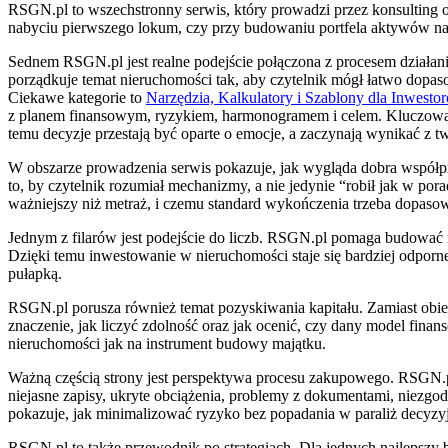
RSGN.pl to wszechstronny serwis, który prowadzi przez konsulting o
nabyciu pierwszego lokum, czy przy budowaniu portfela aktywów na w
Sednem RSGN.pl jest realne podejście połączona z procesem działania
porządkuje temat nieruchomości tak, aby czytelnik mógł łatwo dopas
Ciekawe kategorie to
Narzędzia, Kalkulatory i Szablony dla Inwesto
z planem finansowym, ryzykiem, harmonogramem i celem. Kluczowa jes
temu decyzje przestają być oparte o emocje, a zaczynają wynikać z 
W obszarze prowadzenia serwis pokazuje, jak wygląda dobra współprac
to, by czytelnik rozumiał mechanizmy, a nie jedynie “robił jak w por
ważniejszy niż metraż, i czemu standard wykończenia trzeba dopasow
Jednym z filarów jest podejście do liczb. RSGN.pl pomaga budować ru
Dzięki temu inwestowanie w nieruchomości staje się bardziej odporn
pułapką.
RSGN.pl porusza również temat pozyskiwania kapitału. Zamiast obi
znaczenie, jak liczyć zdolność oraz jak ocenić, czy dany model finan
nieruchomości jak na instrument budowy majątku.
Ważną częścią strony jest perspektywa procesu zakupowego. RSGN.pl o
niejasne zapisy, ukryte obciążenia, problemy z dokumentami, niezgodno
pokazuje, jak minimalizować ryzyko bez popadania w paraliż decyzy
RSGN.pl to także przewodnik po strategiach. Dla jednych najlepszy b