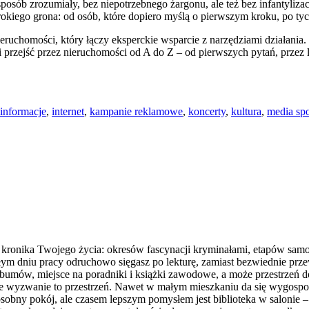
sób zrozumiały, bez niepotrzebnego żargonu, ale też bez infantylizac
rokiego grona: od osób, które dopiero myślą o pierwszym kroku, po tych
homości, który łączy eksperckie wsparcie z narzędziami działania. T
i przejść przez nieruchomości od A do Z – od pierwszych pytań, przez l
informacje
,
internet
,
kampanie reklamowe
,
koncerty
,
kultura
,
media sp
a kronika Twojego życia: okresów fascynacji kryminałami, etapów samo
łym dniu pracy odruchowo sięgasz po lekturę, zamiast bezwiednie prze
lbumów, miejsce na poradniki i książki zawodowe, a może przestrzeń d
ejne wyzwanie to przestrzeń. Nawet w małym mieszkaniu da się wygospo
bny pokój, ale czasem lepszym pomysłem jest biblioteka w salonie – 